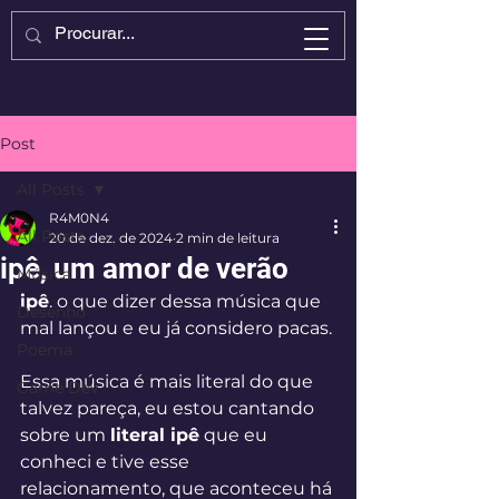
Post
All Posts
R4M0N4
All Posts
20 de dez. de 2024
2 min de leitura
ipê, um amor de verão
Música
ipê
. o que dizer dessa música que 
Desenho
mal lançou e eu já considero pacas.
Poema
Essa música é mais literal do que 
Game Dev
talvez pareça, eu estou cantando 
sobre um 
literal ipê
 que eu 
conheci e tive esse 
relacionamento, que aconteceu há 