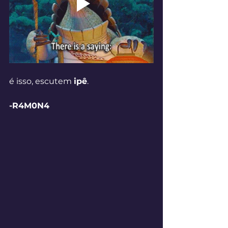
é isso, escutem 
ipê
.
-R4M0N4