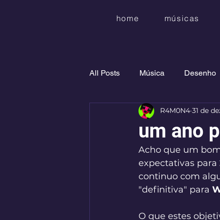
home
músicas
All Posts
Música
Desenho
R4M0N4
31 de de
um ano p
Acho que um bom 
expectativas para 
continuo com algu
"definitiva" para 
W
O que estes objet