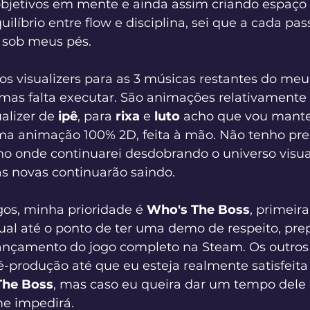
jetivos em mente e ainda assim criando espaço 
ilíbrio entre flow e disciplina, sei que a cada pas
 sob meus pés.
os visualizers para as 3 músicas restantes do meu
 mas falta executar. São animações relativamente
alizer de 
ipê
, para 
rixa
 e 
luto
 acho que vou mante
a animação 100% 2D, feita à mão. Não tenho press
no onde continuarei desdobrando o universo visua
s novas continuarão saindo.
os, minha prioridade é 
Who's The Boss
, primeir
tual até o ponto de ter uma demo de respeito, pre
ançamento do jogo completo na Steam. Os outros 
é-produção até que eu esteja realmente satisfeita
The Boss
, mas caso eu queira dar um tempo dele 
me impedirá.