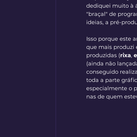
dediquei muito à 
"braçal" de progr
ideias, a pré-prod
Isso porque este 
que mais produzi 
produzidas (
rixa
, 
(ainda não lançada
conseguido realiz
toda a parte gráfi
especialmente o pr
nas de quem este