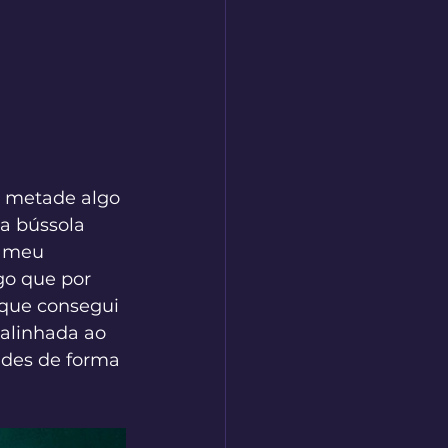
a metade algo 
a bússola 
o meu 
go que por 
 que consegui 
 alinhada ao 
ades de forma 