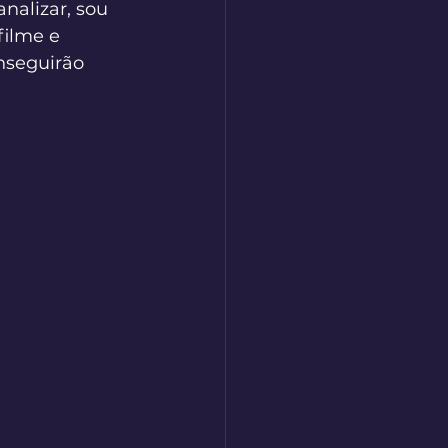
alizar, sou 
(filme e 
nseguirão 