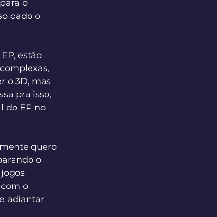
para o 
so dado o 
 EP, estão 
 complexas, 
r o 3D, mas 
a pra isso, 
l do EP no 
amente quero 
parando o 
jogos 
 com o 
e adiantar 