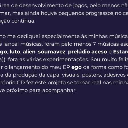
área de desenvolvimento de jogos, pelo menos nã
amar, mas ainda houve pequenos progressos no c
ução continua.
ano me dediquei especialmente às minhas músicas
e lancei músicas, foram pelo menos 7 músicas escr
ego
, 
luto
, 
alien
, 
sóumavez
, 
prelúdio aceso
 e 
Estar
)), fora as várias experimentações. Sou muito feliz
ar o lançamento do meu EP 
ego
 da forma como foi
ca da produção da capa, visuais, posters, adesivos 
óprio CD fez este projeto se tornar real nas min
ve próximo para acompanhar. 