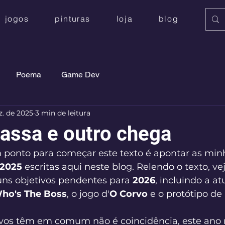
jogos
pinturas
loja
blog
Poema
Game Dev
z. de 2025
3 min de leitura
assa e outro chega
ponto para começar este texto é apontar as min
2025
 escritas aqui neste blog. Relendo o texto, ve
ns objetivos pendentes para 
2026
, incluindo a at
ho's The Boss
, o jogo d'
O Corvo
 e o protótipo de 
ivos têm em comum não é coincidência, este ano