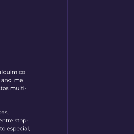
alquímico 
 ano, me 
tos multi-
as, 
entre stop-
o especial, 