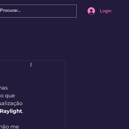
Login
has 
jo que 
ualização 
Raylight
.
 não me 