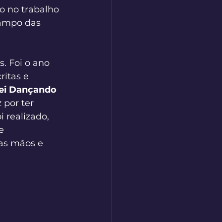
o no trabalho 
ampo das 
. Foi o ano 
itas e 
ei Dançando
 por ter 
 realizado, 
e 
has mãos e 